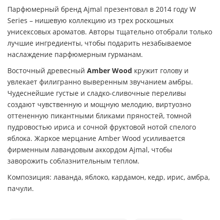
Парфюмерный бренд Ajmal презентовал в 2014 году W
Series – нишевую коллекцию из трех роскошных
унисексовых ароматов. Авторы тщательно отобрали только
лучшие ингредиенты, чтобы подарить незабываемое
наслаждение парфюмерным гурманам.
Восточный древесный
Amber Wood
кружит голову и
увлекает филигранно выверенным звучанием амбры.
Чудеснейшие густые и сладко-сливочные переливы
создают чувственную и мощную мелодию, виртуозно
оттененную пикантными бликами пряностей, томной
пудровостью ириса и сочной фруктовой нотой спелого
яблока. Жаркое мерцание Amber Wood усиливается
фирменным лавандовым аккордом Ajmal, чтобы
заворожить соблазнительным теплом.
Композиция: лаванда, яблоко, кардамон, кедр, ирис, амбра,
пачули.